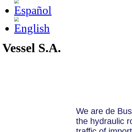
Vessel S.A.
We are de Busi
the hydraulic 
traffic of impo